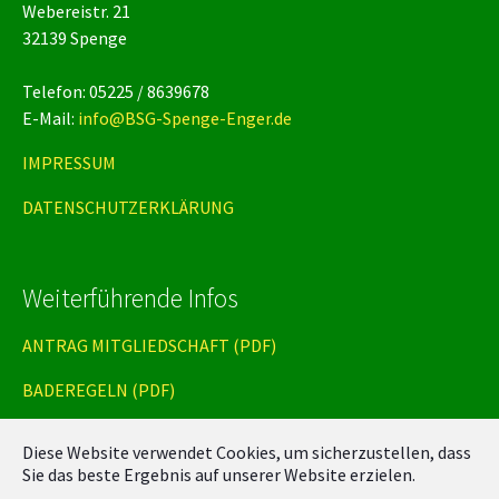
Webereistr. 21
32139 Spenge
Telefon: 05225 / 8639678
E-Mail:
info@BSG-Spenge-Enger.de
IMPRESSUM
DATENSCHUTZERKLÄRUNG
Weiterführende Infos
ANTRAG MITGLIEDSCHAFT (PDF)
BADEREGELN (PDF)
DOSB | Deutsches Sportabzeichen (extern)
Diese Website verwendet Cookies, um sicherzustellen, dass
Sie das beste Ergebnis auf unserer Website erzielen.
Handbuch Behindertensport (extern)